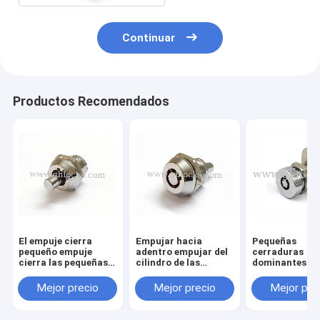
Continuar
Productos Recomendados
El empuje cierra
Empujar hacia
Pequeñas
pequeño empuje
adentro empujar del
cerraduras
cierra las pequeñas
cilindro de las
dominantes
cerraduras del
cerraduras hacia
tubulares de la
empuje M12
adentro pequeño
del cilindro
Mejor precio
Mejor precio
Mejor pre
empujar del cilindro
Hexangular
de las cerraduras
hacia adentro